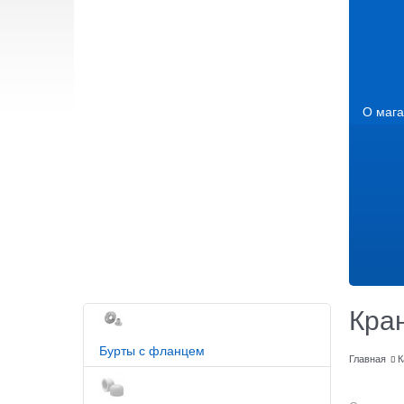
О мага
Кра
Бурты с фланцем
Главная
К