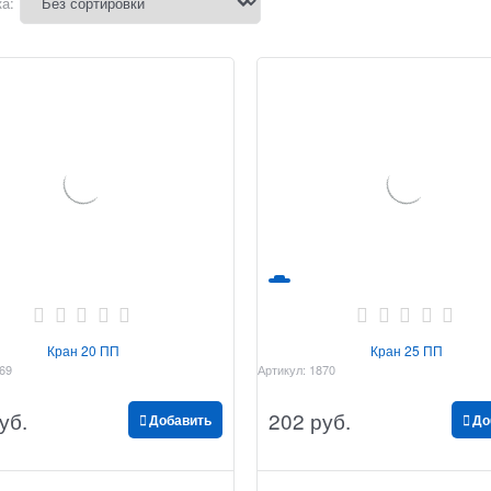
а:
Кран 20 ПП
Кран 25 ПП
69
Артикул:
1870
уб.
202
 руб.
Добавить
До