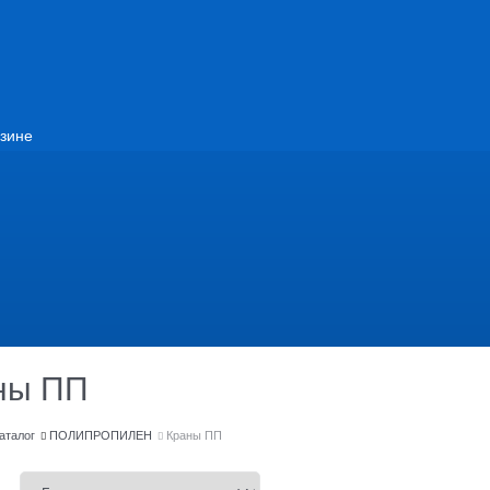
зине
ны ПП
аталог
ПОЛИПРОПИЛЕН
Краны ПП