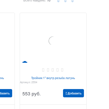
Всего найдено:
10
унь
Тройник 1" внутр.резьба латунь
Артикул:
2554
553
 руб.
бавить
Добавить