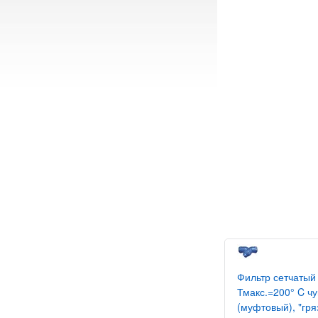
Фильтр сетчатый
Тмакс.=200° C чу
(муфтовый), "гря