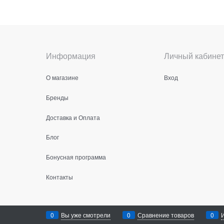
Информация
Личный кабинет
О магазине
Вход
Бренды
Доставка и Оплата
Блог
Бонусная программа
Контакты
Аренда интернет магазина
© 2026
0
Вы уже смотрели
0
Сравнение товаров
0